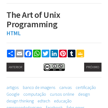
The Art of Unix
Programming
HTML
Share
Email
Facebook
WhatsApp
Twitter
LinkedIn
Pinterest
Tumblr
Google
Classroom
ANTERIOR
PRÓXIMO
artigos
banco de imagens
canvas
certificação
Google
computação
cursos online
design
design thinking
edtech
educação
empreendedorismo
facebook
fake news