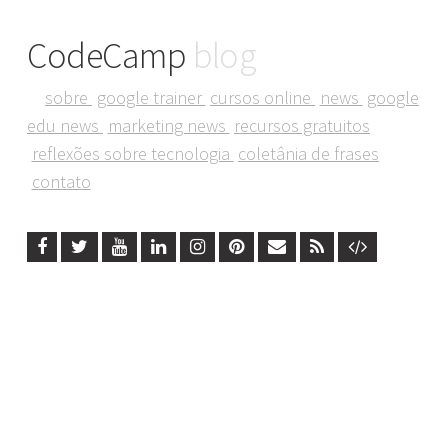
CodeCamp
blog
sobre
google trainer
cursos online
news
google
edu news
marketing news
recursos gratuitos
reflexões sobre tecnologia
coletânia de frases
contato