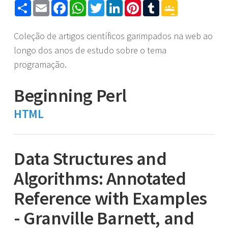
Share
Email
Facebook
WhatsApp
Twitter
LinkedIn
Pinterest
Tumblr
Google
Classroom
Coleção de artigos científicos garimpados na web ao
longo dos anos de estudo sobre o tema
programação.
Beginning Perl
HTML
Data Structures and
Algorithms: Annotated
Reference with Examples
- Granville Barnett, and