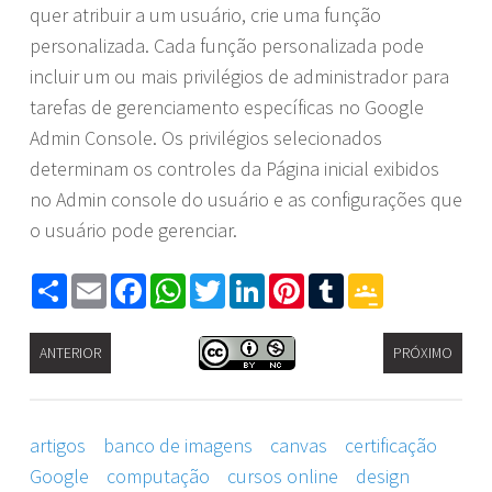
quer atribuir a um usuário, crie uma função
personalizada. Cada função personalizada pode
incluir um ou mais privilégios de administrador para
tarefas de gerenciamento específicas no Google
Admin Console. Os privilégios selecionados
determinam os controles da Página inicial exibidos
no Admin console do usuário e as configurações que
o usuário pode gerenciar.
Share
Email
Facebook
WhatsApp
Twitter
LinkedIn
Pinterest
Tumblr
Google
Classroom
ANTERIOR
PRÓXIMO
artigos
banco de imagens
canvas
certificação
Google
computação
cursos online
design