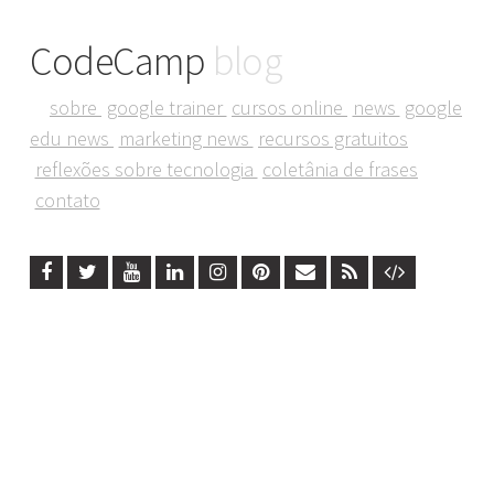
CodeCamp
blog
sobre
google trainer
cursos online
news
google
edu news
marketing news
recursos gratuitos
reflexões sobre tecnologia
coletânia de frases
contato