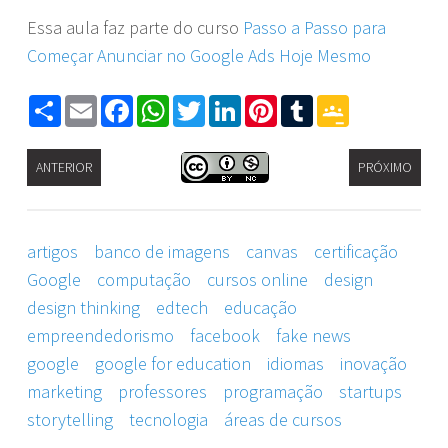
Essa aula faz parte do curso
Passo a Passo para
Começar Anunciar no Google Ads Hoje Mesmo
Share
Email
Facebook
WhatsApp
Twitter
LinkedIn
Pinterest
Tumblr
Google
Classroom
ANTERIOR
PRÓXIMO
artigos
banco de imagens
canvas
certificação
Google
computação
cursos online
design
design thinking
edtech
educação
empreendedorismo
facebook
fake news
google
google for education
idiomas
inovação
marketing
professores
programação
startups
storytelling
tecnologia
áreas de cursos