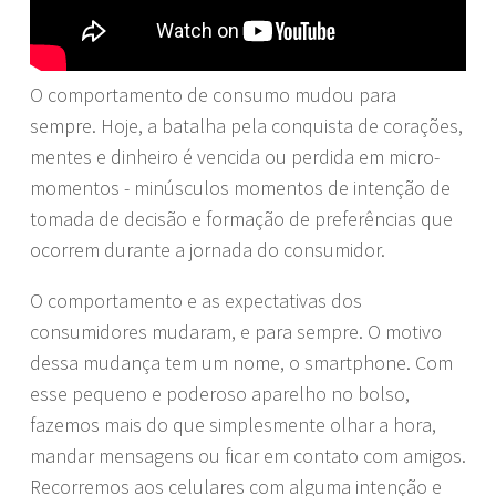
O comportamento de consumo mudou para
sempre. Hoje, a batalha pela conquista de corações,
mentes e dinheiro é vencida ou perdida em micro-
momentos - minúsculos momentos de intenção de
tomada de decisão e formação de preferências que
ocorrem durante a jornada do consumidor.
O comportamento e as expectativas dos
consumidores mudaram, e para sempre. O motivo
dessa mudança tem um nome, o smartphone. Com
esse pequeno e poderoso aparelho no bolso,
fazemos mais do que simplesmente olhar a hora,
mandar mensagens ou ficar em contato com amigos.
Recorremos aos celulares com alguma intenção e