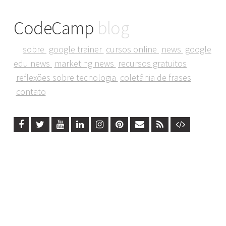
CodeCamp
blog
sobre
google trainer
cursos online
news
google
edu news
marketing news
recursos gratuitos
reflexões sobre tecnologia
coletânia de frases
contato