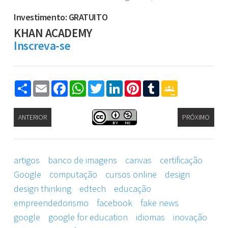
Investimento: GRATUITO
KHAN ACADEMY
Inscreva-se
Share
Email
Facebook
WhatsApp
Twitter
LinkedIn
Pinterest
Tumblr
Google
Classroom
ANTERIOR
PRÓXIMO
artigos
banco de imagens
canvas
certificação
Google
computação
cursos online
design
design thinking
edtech
educação
empreendedorismo
facebook
fake news
google
google for education
idiomas
inovação