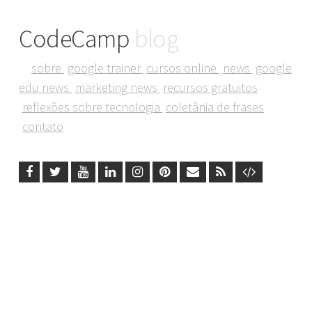
CodeCamp
blog
sobre
google trainer
cursos online
news
google
edu news
marketing news
recursos gratuitos
reflexões sobre tecnologia
coletânia de frases
contato