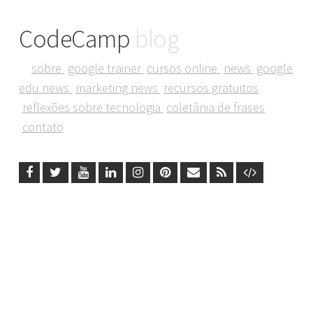
CodeCamp
blog
sobre
google trainer
cursos online
news
google
edu news
marketing news
recursos gratuitos
reflexões sobre tecnologia
coletânia de frases
contato