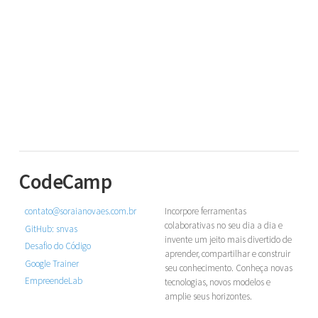
CodeCamp
contato@soraianovaes.com.br
Incorpore ferramentas
colaborativas no seu dia a dia e
GitHub:
snvas
invente um jeito mais divertido de
Desafio do Código
aprender, compartilhar e construir
Google Trainer
seu conhecimento. Conheça novas
EmpreendeLab
tecnologias, novos modelos e
amplie seus horizontes.