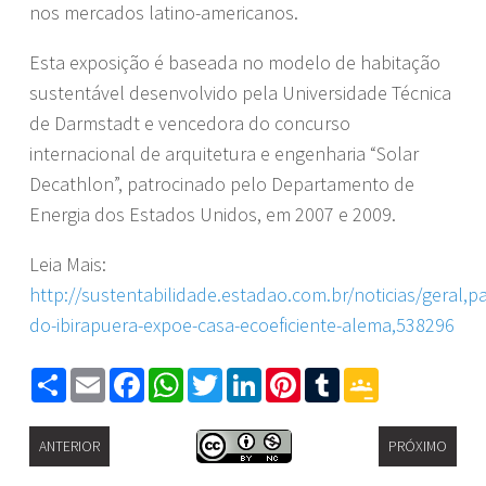
nos mercados latino-americanos.
Esta exposição é baseada no modelo de habitação
sustentável desenvolvido pela Universidade Técnica
de Darmstadt e vencedora do concurso
internacional de arquitetura e engenharia “Solar
Decathlon”, patrocinado pelo Departamento de
Energia dos Estados Unidos, em 2007 e 2009.
Leia Mais:
http://sustentabilidade.estadao.com.br/noticias/geral,p
do-ibirapuera-expoe-casa-ecoeficiente-alema,538296
Share
Email
Facebook
WhatsApp
Twitter
LinkedIn
Pinterest
Tumblr
Google
Classroom
ANTERIOR
PRÓXIMO