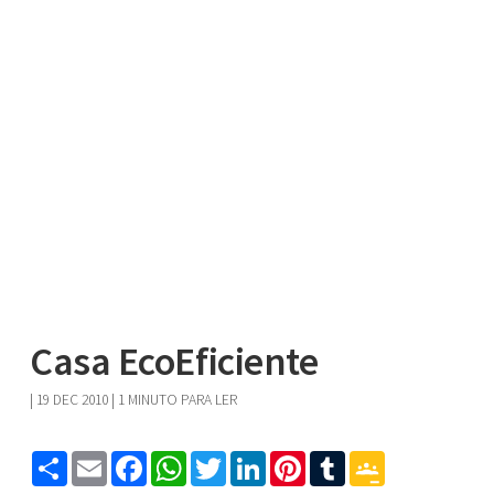
Casa EcoEficiente
|
19 DEC 2010
| 1 MINUTO PARA LER
Share
Email
Facebook
WhatsApp
Twitter
LinkedIn
Pinterest
Tumblr
Google
Classroom