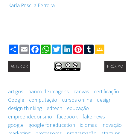
Karla Priscila Ferreira
Share
Email
Facebook
WhatsApp
Twitter
LinkedIn
Pinterest
Tumblr
Google
Classroom
ANTERIOR
PRÓXIMO
artigos
banco de imagens
canvas
certificação
Google
computação
cursos online
design
design thinking
edtech
educação
empreendedorismo
facebook
fake news
google
google for education
idiomas
inovação
marketing
professores
programação
startups