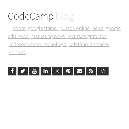
CodeCamp
blog
sobre
google trainer
cursos online
news
google
edu news
marketing news
recursos gratuitos
reflexões sobre tecnologia
coletânia de frases
contato