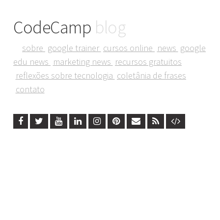
CodeCamp
blog
sobre
google trainer
cursos online
news
google
edu news
marketing news
recursos gratuitos
reflexões sobre tecnologia
coletânia de frases
contato