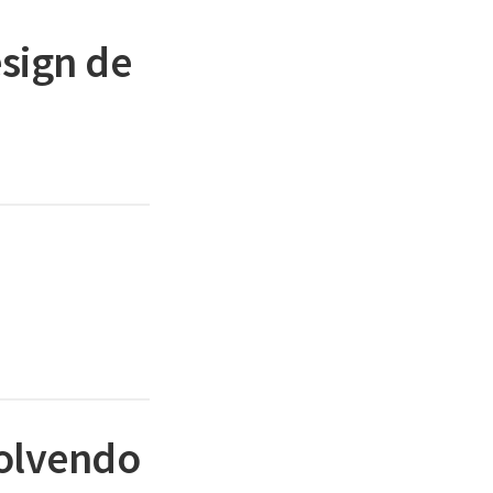
esign de
volvendo