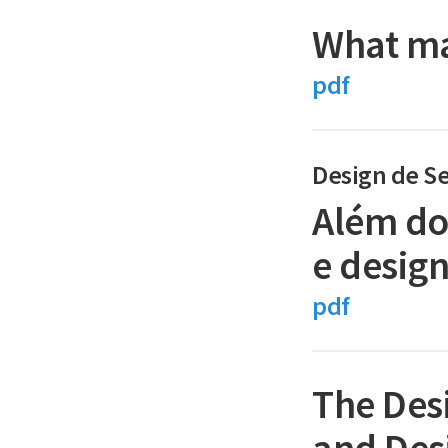
What ma
pdf
Design de Se
Além do
e design
pdf
The Desi