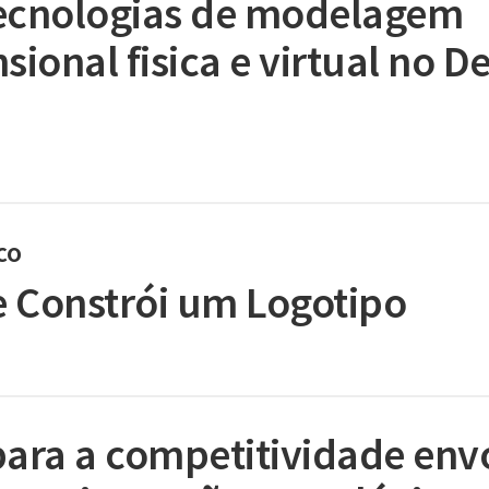
ecnologias de modelagem
sional fisica e virtual no D
co
 Constrói um Logotipo
para a competitividade en