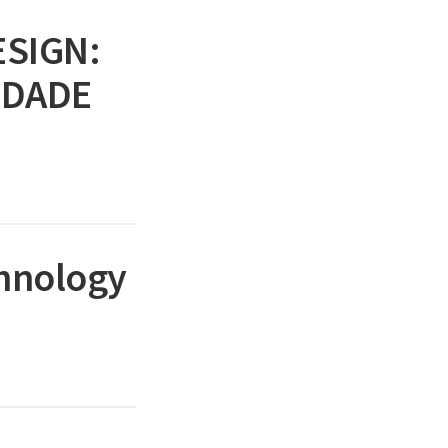
ESIGN:
IDADE
chnology