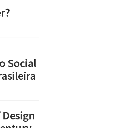
r?
o Social
asileira
f Design