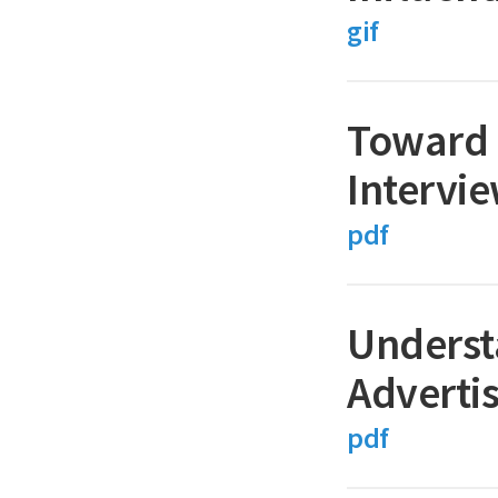
gif
Toward 
Intervie
pdf
Underst
Adverti
pdf