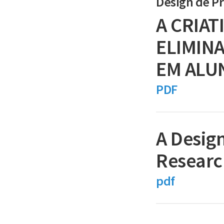
Design de P
A CRIAT
ELIMINA
EM ALU
PDF
A Desig
Research
pdf