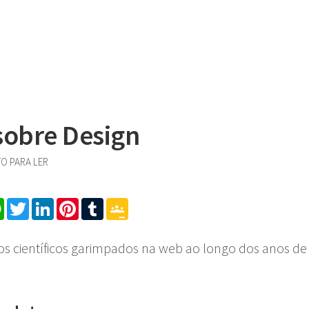
sobre Design
TO PARA LER
cebook
WhatsApp
Twitter
LinkedIn
Pinterest
Tumblr
Google
Classroom
os científicos garimpados na web ao longo dos anos de