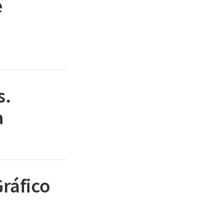
e
s.
a
ráfico