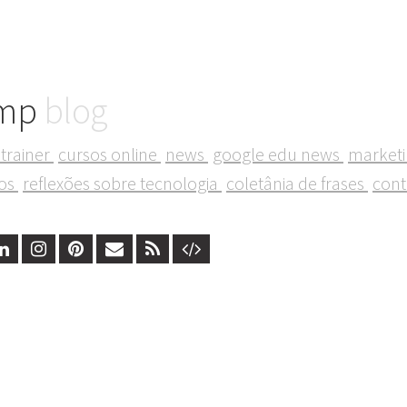
mp
blog
trainer
cursos online
news
google edu news
market
tos
reflexões sobre tecnologia
coletânia de frases
cont