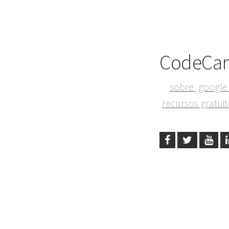
CodeCa
sobre
google 
recursos gratui