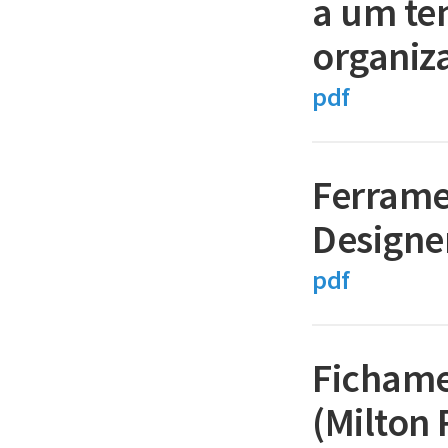
a um te
organiz
pdf
Ferrame
Designer
pdf
Fichame
(Milton 