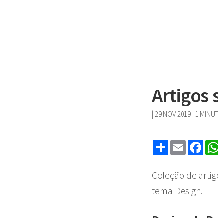
Artigos 
|
29 NOV 2019
| 1 MINU
Share
Email
Fa
Coleção de artig
tema Design.