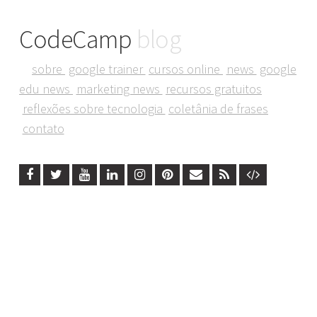
CodeCamp
blog
sobre
google trainer
cursos online
news
google
edu news
marketing news
recursos gratuitos
reflexões sobre tecnologia
coletânia de frases
contato