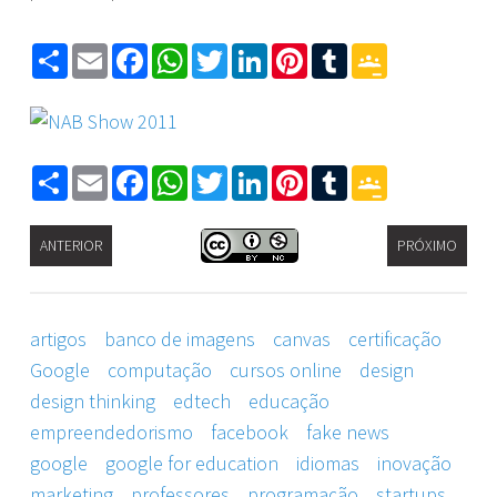
Share
Email
Facebook
WhatsApp
Twitter
LinkedIn
Pinterest
Tumblr
Google
Classroom
Share
Email
Facebook
WhatsApp
Twitter
LinkedIn
Pinterest
Tumblr
Google
Classroom
ANTERIOR
PRÓXIMO
artigos
banco de imagens
canvas
certificação
Google
computação
cursos online
design
design thinking
edtech
educação
empreendedorismo
facebook
fake news
google
google for education
idiomas
inovação
marketing
professores
programação
startups