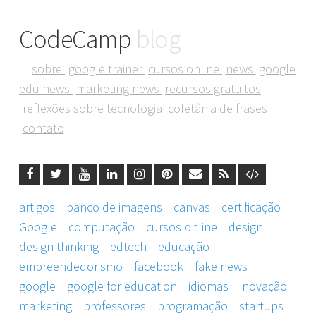
CodeCamp
blog
sobre
google trainer
cursos online
news
google
edu news
marketing news
recursos gratuitos
reflexões sobre tecnologia
coletânia de frases
contato
artigos
banco de imagens
canvas
certificação
Google
computação
cursos online
design
design thinking
edtech
educação
empreendedorismo
facebook
fake news
google
google for education
idiomas
inovação
marketing
professores
programação
startups