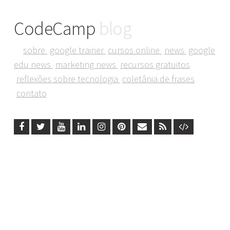
CodeCamp
blog
sobre
google trainer
cursos online
news
google
edu news
marketing news
recursos gratuitos
reflexões sobre tecnologia
coletânia de frases
contato