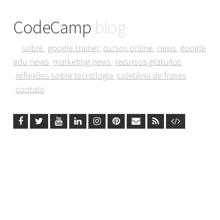
CodeCamp
blog
sobre
google trainer
cursos online
news
google
edu news
marketing news
recursos gratuitos
reflexões sobre tecnologia
coletânia de frases
contato