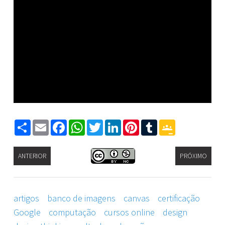
Share
Email
Facebook
WhatsApp
Twitter
LinkedIn
Pinterest
Tumblr
Google
Classroom
ANTERIOR
PRÓXIMO
artigos
banco de imagens
canvas
certificação
Google
computação
cursos online
design