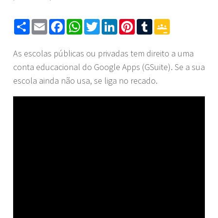
Share
Email
Facebook
WhatsApp
Twitter
LinkedIn
Pinterest
Tumblr
Google
Classroom
As escolas públicas ou privadas tem direito a uma
conta educacional do Google Apps (GSuite). Se a sua
escola ainda não usa, se liga no recado.