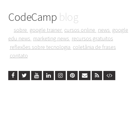
CodeCamp
blog
sobre
google trainer
cursos online
news
google
edu news
marketing news
recursos gratuitos
reflexões sobre tecnologia
coletânia de frases
contato