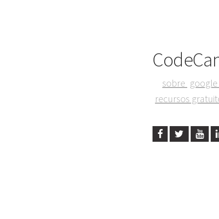
CodeCa
sobre
google 
recursos gratui