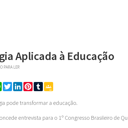
gia Aplicada à Educação
TO PARA LER
cebook
WhatsApp
Twitter
LinkedIn
Pinterest
Tumblr
Google
Classroom
ia pode transformar a educação.
oncede entrevista para o 1º Congresso Brasileiro de Qu