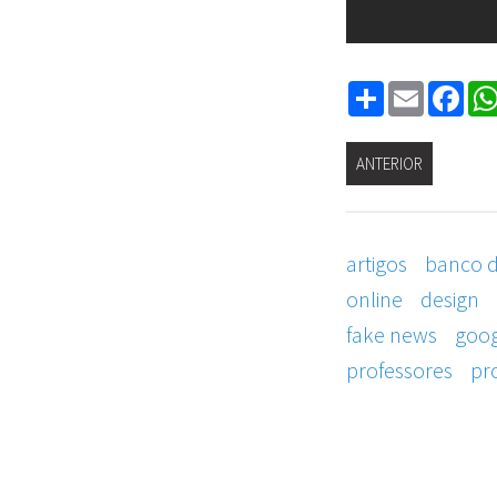
Share
Email
Fa
ANTERIOR
artigos
banco 
online
design
fake news
goog
professores
pr