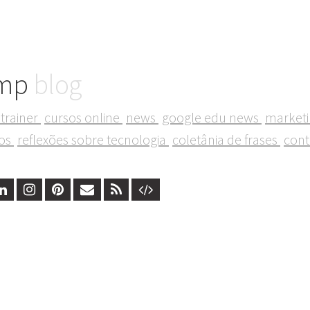
mp
blog
trainer
cursos online
news
google edu news
market
tos
reflexões sobre tecnologia
coletânia de frases
cont