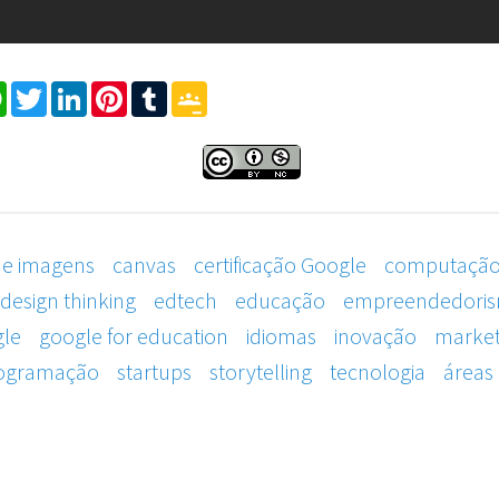
cebook
WhatsApp
Twitter
LinkedIn
Pinterest
Tumblr
Google
Classroom
de imagens
canvas
certificação Google
computaçã
design thinking
edtech
educação
empreendedori
le
google for education
idiomas
inovação
market
ogramação
startups
storytelling
tecnologia
áreas