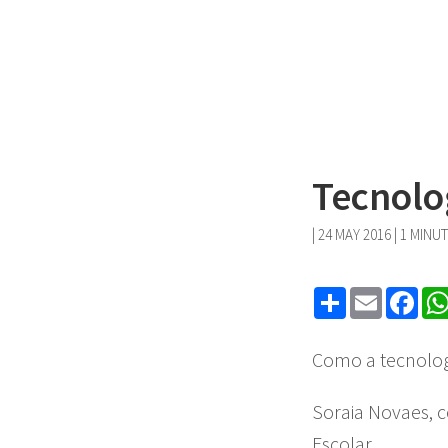
Tecnolo
|
24 MAY 2016
| 1 MINU
Share
Email
Fa
Como a tecnolog
Soraia Novaes, c
Escolar.