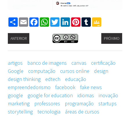
Share
Email
Facebook
WhatsApp
Twitter
LinkedIn
Pinterest
Tumblr
Google
Classroom
ANTERIOR
PRÓXIMO
artigos
banco de imagens
canvas
certificação
Google
computação
cursos online
design
design thinking
edtech
educação
empreendedorismo
facebook
fake news
google
google for education
idiomas
inovação
marketing
professores
programação
startups
storytelling
tecnologia
áreas de cursos