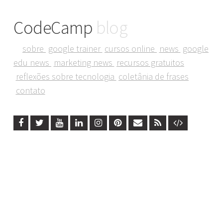
CodeCamp
blog
sobre
google trainer
cursos online
news
google
edu news
marketing news
recursos gratuitos
reflexões sobre tecnologia
coletânia de frases
contato