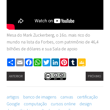
Mesa do Mark Zuckerberg, o 16o. mais rico do
mundo na lista da Forbes, com patrimônio de 46,4
bilhões de dólares e sua Sala de apoio
Share
Email
Facebook
WhatsApp
Twitter
LinkedIn
Pinterest
Tumblr
Google
Classroom
ANTERIOR
PRÓXIMO
artigos
banco de imagens
canvas
certificação
Google
computação
cursos online
design