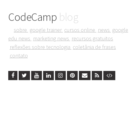
CodeCamp
blog
sobre
google trainer
cursos online
news
google
edu news
marketing news
recursos gratuitos
reflexões sobre tecnologia
coletânia de frases
contato