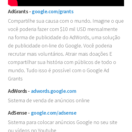
AdGrants -
google.com/grants
Compartilhe sua causa com o mundo. Imagine o que
você poderia fazer com $10 mil USD mensalmente
na forma de publicidade do AdWords, uma solução
de publicidade on-line do Google. Você poderia
recrutar mais voluntários. Atrair mais doações E
compartilhar sua história com públicos de todo o
mundo. Tudo isso é possível com o Google Ad
Grants
AdWords -
adwords.google.com
Sistema de venda de anúncios online
AdSense -
google.com/adsense
Sistema para colocar anúncios Google no seu site
ou vídeos no Youtube