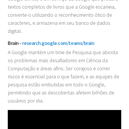
textos completos de livros que a Google escaneia,
converte-o utilizando o reconhecimento ótico de
caracteres, e armazena em seu banco de dados
digital.
Brain -
research.google.com/teams/brain
A Google mantém um time de Pesquisa que aborda
os problemas mais desafiadores em Ciência da
Computação e áreas afins. Ser corajoso e correr
riscos é essencial para o que fazem, e as equipes de
pesquisa estão embutidas em todo o Google,
permitindo que as descobertas afetem bilhões de
usuários por dia.