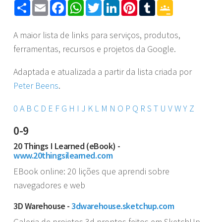
Share
Email
Facebook
WhatsApp
Twitter
LinkedIn
Pinterest
Tumblr
Google
Classroom
A maior lista de links para serviços, produtos,
ferramentas, recursos e projetos da Google.
Adaptada e atualizada a partir da lista criada por
Peter Beens
.
0
A
B
C
D
E
F
G
H
I
J
K
L
M
N
O
P
Q
R
S
T
U
V
W
Y
Z
0-9
20 Things I Learned (eBook) -
www.20thingsilearned.com
EBook online: 20 lições que aprendi sobre
navegadores e web
3D Warehouse -
3dwarehouse.sketchup.com
Galeria de projetos 3d prontos feitos em SketchUp