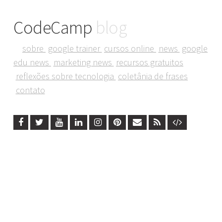
CodeCamp
blog
sobre
google trainer
cursos online
news
google
edu news
marketing news
recursos gratuitos
reflexões sobre tecnologia
coletânia de frases
contato